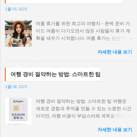
전 방법들을 비교 분석하고, 가장 저렴하게 환전
3월 05, 2025
할 수 있는 노하우를 자세히 알려드리려고 합니
다. 은행, 사설 환전소, 현지 ATM 이용 등 다양한
여름 휴가를 위한 최고의 여행지 - 완벽 준비 가
선택지 중에서 여러분에게 가장 유리한 방법을
이드 여름이 다가오면서 많은 사람들이 휴가 계
찾아 똑똑한 베트남 여행을 준비해 보세요! 1. 한
획을 세우기 시작합니다. 여름 휴가는 단순히 휴
국에서 환전하기: 편리하지만 환율은 꼼꼼히 비
식을 넘어서, 새로운 경험과 추억을 쌓을 수 있
교해야 출국 전 한국에서 베트남 동으로 환전하
자세한 내용 보기
는 특별한 시간입니다. 이번 포스팅에서는 여름
는 것은 가장 일반적인 방법입니다. 미리 환전을
휴가를 위한 최고의 여행지와 함께 각 여행지에
해두면 현지에 도착해서 바로 사용할 수 있다는
서 필요한 준비물까지 자세히 소개하겠습니다.
편리함이 있지만, 환율 우대율이나 수수료를 꼼
여행 경비 절약하는 방법: 스마트한 팁
국내외를 막론하고, 다양한 매력을 자랑하는 여
꼼히 비교해야 합니다. 은행 환전: 시중 은행의
행지들을 통해 여러분의 여름을 더욱 특별하게
환전 서비스를 이용하는 방법입니다. 각 은행마
3월 08, 2025
만들어 보세요. 1. 부산 - 해변과 도시의 매력이
다 환율 우대율이 다르므로, 여러 은행의 환율을
어우러진 여행지 부산은 여름 휴가지로 인기가
비교해보고 가장 유리한 곳을 선택하는 것이 좋
여행 경비 절약하는 방법: 스마트한 팁 여행은
많은 도시 중 하나입니다. 해운대 해수욕장과 광
습니다. 은행 웹사이트나 모바일 앱을 통해 환율
새로운 경험과 추억을 만들 수 있는 소중한 시간
안리 해수욕장은 물론, 다양한 볼거리와 맛있는
을 확인하고, 환전 신청을 할 수 있습니다. 일부
이지만, 여행 비용이 부담스러워 계획을 미루시
먹거리가 가득한 곳입니다. 부산 국제 영화제와
은행에서는 특정 조건 충족 시 환율 우대 쿠폰을
는 분들이 많으실 겁니다. 하지만 걱정 마세요!
같은 다양한 문화 행사도 즐길 수 있어 여름 휴
제공하기도 하니, 꼼꼼히 확인해 보세요. 장점:
자세한 내용 보기
스마트한 계획과 몇 가지 팁만 알고 있다면 여행
가를 더욱 풍성하게 만들어 줍니다. 부산 여행
편리함, 안전성 단점: 환율 우대율이 사설 환전